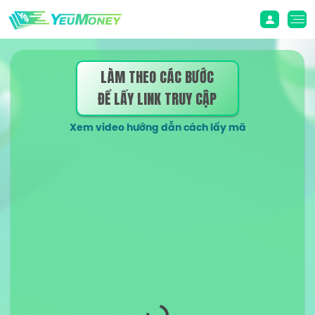
LÀM THEO CÁC BƯỚC
ĐỂ LẤY LINK TRUY CẬP
Xem video hướng dẫn cách lấy mã