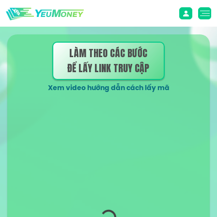
LÀM THEO CÁC BƯỚC
ĐỂ LẤY LINK TRUY CẬP
Xem video hướng dẫn cách lấy mã