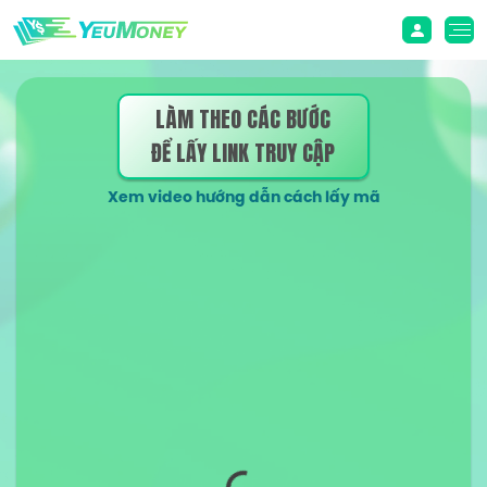
LÀM THEO CÁC BƯỚC
ĐỂ LẤY LINK TRUY CẬP
Xem video hướng dẫn cách lấy mã