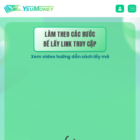
LÀM THEO CÁC BƯỚC
ĐỂ LẤY LINK TRUY CẬP
Xem video hướng dẫn cách lấy mã