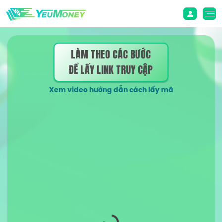
LÀM THEO CÁC BƯỚC
ĐỂ LẤY LINK TRUY CẬP
Xem video hướng dẫn cách lấy mã