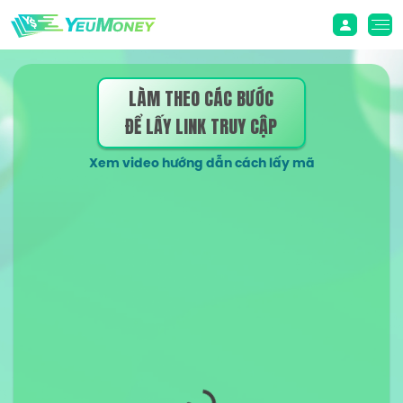
LÀM THEO CÁC BƯỚC
ĐỂ LẤY LINK TRUY CẬP
Xem video hướng dẫn cách lấy mã