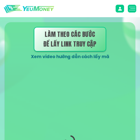
LÀM THEO CÁC BƯỚC
ĐỂ LẤY LINK TRUY CẬP
Xem video hướng dẫn cách lấy mã