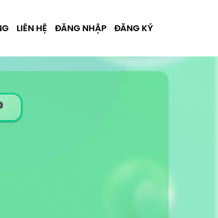
NG
LIÊN HỆ
ĐĂNG NHẬP
ĐĂNG KÝ
P